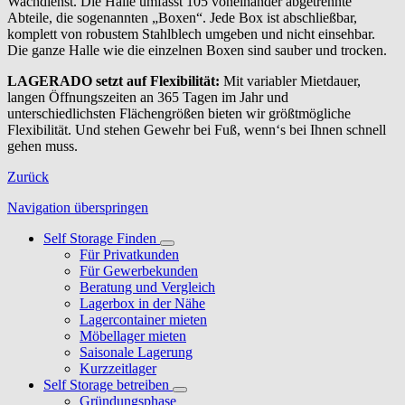
Wachdienst. Die Halle umfasst 105 voneinander abgetrennte
Abteile, die sogenannten „Boxen“. Jede Box ist abschließbar,
komplett von robustem Stahlblech umgeben und nicht einsehbar.
Die ganze Halle wie die einzelnen Boxen sind sauber und trocken.
LAGERADO setzt auf Flexibilität:
Mit variabler Mietdauer,
langen Öffnungszeiten an 365 Tagen im Jahr und
unterschiedlichsten Flächengrößen bieten wir größtmögliche
Flexibilität. Und stehen Gewehr bei Fuß, wenn‘s bei Ihnen schnell
gehen muss.
Zurück
Navigation überspringen
Self Storage Finden
Für Privatkunden
Für Gewerbekunden
Beratung und Vergleich
Lagerbox in der Nähe
Lagercontainer mieten
Möbellager mieten
Saisonale Lagerung
Kurzzeitlager
Self Storage betreiben
Gründungsphase